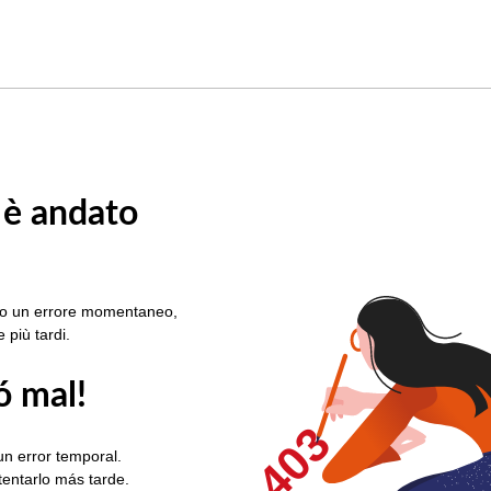
 è andato
rato un errore momentaneo,
e più tardi.
ó mal!
403
un error temporal.
ntentarlo más tarde.