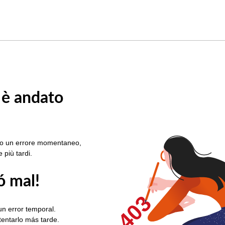
 è andato
rato un errore momentaneo,
e più tardi.
ó mal!
403
un error temporal.
ntentarlo más tarde.