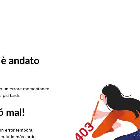
 è andato
rato un errore momentaneo,
e più tardi.
ó mal!
403
un error temporal.
ntentarlo más tarde.